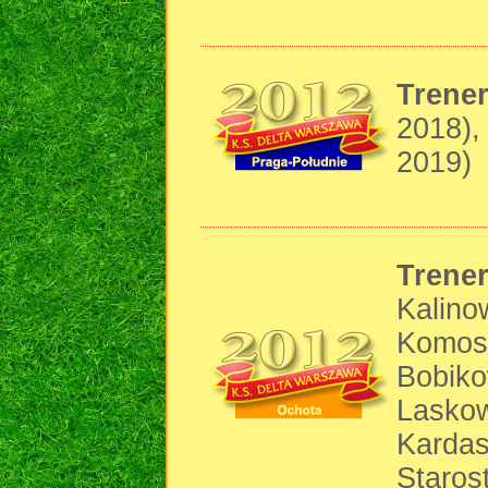
Trener
2018),
2019)
Trener
Kalino
Komosa
Bobiko
Laskow
Kardas
Staros