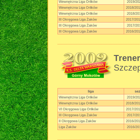
Wewnętrzna Liga Orlików
2019/202
Wewnętrzna Liga Orlików
2018/201
Wewnętrzna Liga Orlików
2018/201
III Okręgowa Liga Żaków
2017/201
III Okręgowa Liga Żaków
2017/201
III Okręgowa Liga Żaków
2016/201
Trener
Szczep
liga
se
Wewnętrzna Liga Orlików
2019/202
Wewnętrzna Liga Orlików
2018/201
VI Okręgowa Liga Orlików
2017/201
III Okręgowa Liga Żaków
2017/201
II Okręgowa Liga Żaków
2016/201
Liga Żaków
2016/201