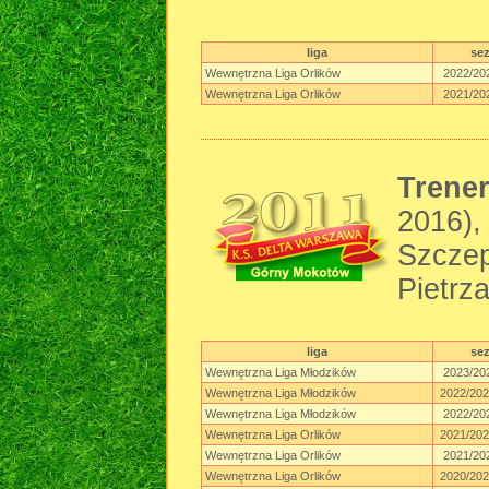
liga
se
Wewnętrzna Liga Orlików
2022/202
Wewnętrzna Liga Orlików
2021/202
Trener
2016),
Szczep
Pietrz
liga
se
Wewnętrzna Liga Młodzików
2023/202
Wewnętrzna Liga Młodzików
2022/202
Wewnętrzna Liga Młodzików
2022/202
Wewnętrzna Liga Orlików
2021/202
Wewnętrzna Liga Orlików
2021/202
Wewnętrzna Liga Orlików
2020/202