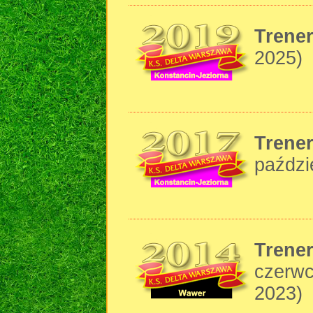
Trener
2025)
Trener
paździ
Trener
czerwc
2023)