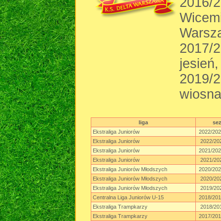
2016/2
Wicemi
Warsza
2017/2
jesień
2019/2
wiosn
liga
se
Ekstraliga Juniorów
2022/202
Ekstraliga Juniorów
2022/202
Ekstraliga Juniorów
2021/202
Ekstraliga Juniorów
2021/202
Ekstraliga Juniorów Młodszych
2020/202
Ekstraliga Juniorów Młodszych
2020/202
Ekstraliga Juniorów Młodszych
2019/202
Centralna Liga Juniorów U-15
2018/201
Ekstraliga Trampkarzy
2018/201
Ekstraliga Trampkarzy
2017/201