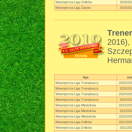
Wewnętrzna Liga Orlików
2020/202
Wewnętrzna Liga Żaków
2019/202
Trener
2016),
Szczep
Herman
liga
se
Wewnętrzna Liga Trampkarzy
2025/202
Wewnętrzna Liga Trampkarzy
2025/202
Wewnętrzna Liga Trampkarzy
2024/202
Wewnętrzna Liga Trampkarzy
2024/202
Wewnętrzna Liga Młodzików
2023/202
Wewnętrzna Liga Młodzików
2023/202
Wewnętrzna Liga Młodzików
2022/202
Wewnętrzna Liga Orlików
2021/202
Wewnętrzna Liga Orlików
2021/202