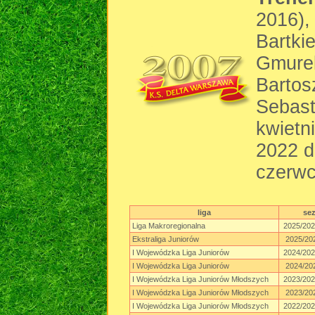
2016),
Bartki
Gmurek
Bartos
Sebast
kwietn
2022 d
czerwc
liga
se
Liga Makroregionalna
2025/202
Ekstraliga Juniorów
2025/202
I Wojewódzka Liga Juniorów
2024/202
I Wojewódzka Liga Juniorów
2024/202
I Wojewódzka Liga Juniorów Młodszych
2023/202
I Wojewódzka Liga Juniorów Młodszych
2023/202
I Wojewódzka Liga Juniorów Młodszych
2022/202