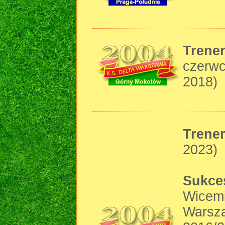
Trener
czerwc
2018)
Trener
2023)
Sukce
Wicemi
Warsza