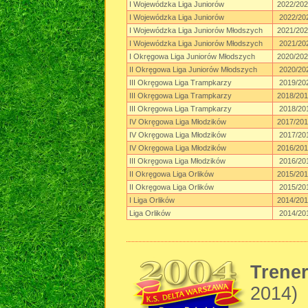
I Wojewódzka Liga Juniorów
2022/202
I Wojewódzka Liga Juniorów
2022/202
I Wojewódzka Liga Juniorów Młodszych
2021/202
I Wojewódzka Liga Juniorów Młodszych
2021/202
I Okręgowa Liga Juniorów Młodszych
2020/202
II Okręgowa Liga Juniorów Młodszych
2020/202
III Okręgowa Liga Trampkarzy
2019/202
III Okręgowa Liga Trampkarzy
2018/201
III Okręgowa Liga Trampkarzy
2018/201
IV Okręgowa Liga Młodzików
2017/201
IV Okręgowa Liga Młodzików
2017/201
IV Okręgowa Liga Młodzików
2016/201
III Okręgowa Liga Młodzików
2016/201
II Okręgowa Liga Orlików
2015/201
II Okręgowa Liga Orlików
2015/201
I Liga Orlików
2014/201
Liga Orlików
2014/201
Trener
2014)