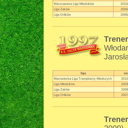
Warszawska Liga Młodzików
2010
Liga Żaków
2009
Liga Orlików
2008
Trener
Włodar
Jarosł
liga
se
Mazowiecka Liga Trampkarzy Młodszych
2010
Liga Młodzików
2009
Liga Żaków
2008
Liga Orlików
2007
Trener