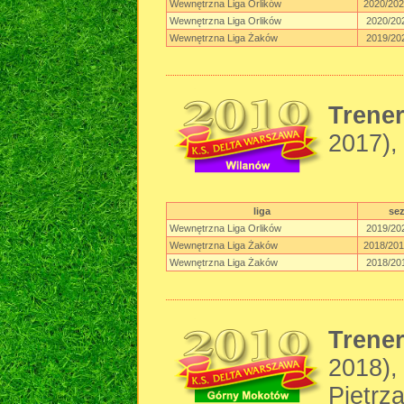
Wewnętrzna Liga Orlików
2020/202
Wewnętrzna Liga Orlików
2020/202
Wewnętrzna Liga Żaków
2019/202
Trener
2017),
liga
se
Wewnętrzna Liga Orlików
2019/202
Wewnętrzna Liga Żaków
2018/201
Wewnętrzna Liga Żaków
2018/201
Trener
2018),
Pietrz